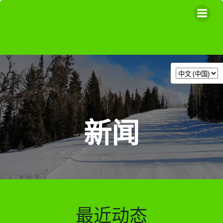
跳
转
到
内
容
新闻
最近动态