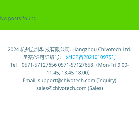
No posts found
2024 杭州启纬科技有限公司. Hangzhou Chivotech Ltd.
备案/许可证编号：
浙ICP备2021010975号
Tel：0571-57127656 0571-57127658（Mon-Fri 9:00-
11:45, 13:45-18:00）
Email: support@chivotech.com (Inquiry)
sales@chivotech.com (Sales)