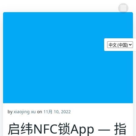
跳
转
到
内
容
by
xiaojing xu
on
11月 10, 2022
启纬NFC锁App — 指