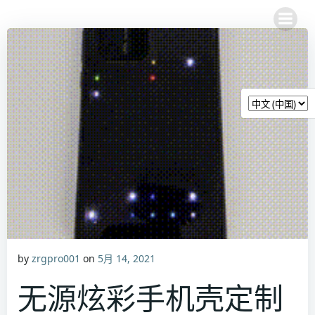
跳
转
到
内
容
by
zrgpro001
on
5月 14, 2021
无源炫彩手机壳定制