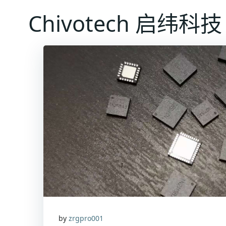
跳
Chivotech 启纬科技
转
到
内
容
by
zrgpro001