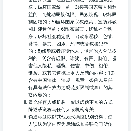
权，破坏国家统一的；3)损害国家荣誉和利
益的；4)煽动民族仇恨、民族歧视、破坏民
族团结的；5)破坏国家宗教政策，宣扬邪教
和封建迷信的；6)散布谣言，扰乱社会秩
序，破坏社会稳定的；7)散布淫秽、色情、
赌博、暴力、凶杀、恐怖或者教唆犯罪
的；8)侮辱或者诽谤他人，侵害他人合法权
利的；9)含有虚假、诈骗、有害、胁迫、侵
害他人隐私、骚扰、侵害、中伤、粗俗、
猥亵、或其它道德上令人反感的内容；10)
含有中国法律、法规、规章、条例以及任
何具有法律效力之规范所限制或禁止的其
它内容的；
冒充任何人或机构，或以虚伪不实的方式
陈述或谎称与任何人或机构有关；
伪造标题或以其他方式操控识别资料，使
人误认为该内容为启纬或其关联公司所传